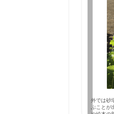
外では砂
ぶことが
や絵本の