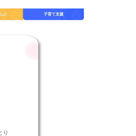
らぶ
子育て支援
とり