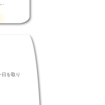
し、
一日を取り