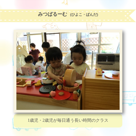
みつばるーむ
(ひよこ・ぱんだ)
1歳児・2歳児が
毎日通う長い時間のクラス